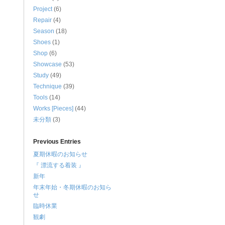
Project
(6)
Repair
(4)
Season
(18)
Shoes
(1)
Shop
(6)
Showcase
(53)
Study
(49)
Technique
(39)
Tools
(14)
Works [Pieces]
(44)
未分類
(3)
Previous Entries
夏期休暇のお知らせ
『 漂流する着装 』
新年
年末年始・冬期休暇のお知ら
せ
臨時休業
観劇