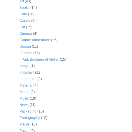
Art
(43)
Books
(14)
Cafe
(18)
Caring
(2)
Cat
(15)
Cinéma
(4)
Culture alimentaire
(15)
Design
(11)
Fashion
(67)
hPark Boutique et Atelier
(15)
Image
(1)
Impellent
(12)
La pensee
(3)
Material
(4)
Memo
(2)
Music
(18)
News
(11)
Packaging
(15)
Photography
(10)
Plants
(18)
Postal
(2)