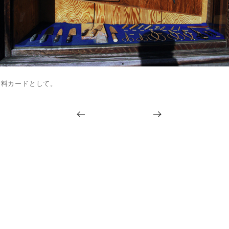
料カードとして。
オ
包
ー
装
プ
研
ニ
究
ン
15
グ