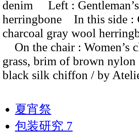
denim Left : Gentleman’s h
herringbone In this side :
charcoal gray wool herrin
On the chair : Women’s ch
grass, brim of brown nylon 
black silk chiffon / by Atel
夏宵祭
包装研究 7