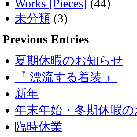
Works [Pieces]
(44)
未分類
(3)
Previous Entries
夏期休暇のお知らせ
『 漂流する着装 』
新年
年末年始・冬期休暇の
臨時休業